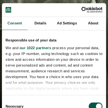
Consent
Details
Ad Settings
About
Responsible use of your data
We and
our 1022 partners
process your personal data,
e.g. your IP-number, using technology such as cookies to
store and access information on your device in order to
serve personalized ads and content, ad and content
measurement, audience research and services
development. You have a choice in who uses your data
and for what purposes. Your privacy choices are only
applicable on this digital property where you have made
your choices. You can change or withdraw your consent
any time from the Cookie Declaration or by clicking on
Consent
the Privacy trigger icon.
Necessary
Selection