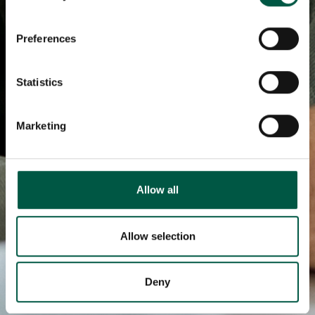
If you allow, we would also like to:
Preferences
Collect information about your geographical
location which can be accurate to within several
meters
Statistics
Identify your device by actively scanning it for
specific characteristics (fingerprinting)
Marketing
Find out more about how your personal data is processed
and set your preferences in the
details section
.
We use cookies to personalise content and ads, to
Allow all
provide social media features and to analyse our traffic.
We also share information about your use of our site with
our social media, advertising and analytics partners who
Allow selection
may combine it with other information that you’ve
provided to them or that they’ve collected from your use
Deny
of their services.