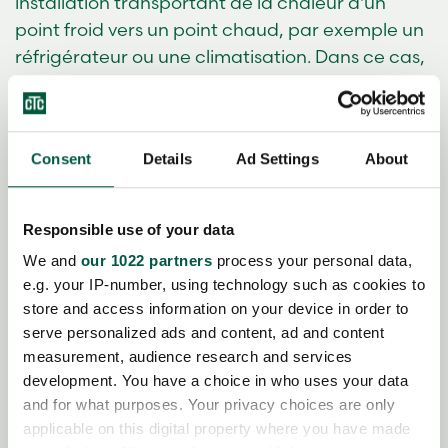
installation transportant de la chaleur d'un
point froid vers un point chaud, par exemple un
réfrigérateur ou une climatisation. Dans ce cas,
le réfrigérant est un gaz incolore dont le point
d'ébullition est bien inférieur à zéro.
Consent
Details
Ad Settings
About
3. Le réfrigérant est exposé à différentes
pressions et températures dans le circuit fermé.
C'est
et de repousser les
une façon d'exploiter
Responsible use of your data
limites des
.
lois de la thermodynamique
We and
our 1022 partners
process your personal data,
L'énergie ne peut être ni créée, ni détruite. Elle
e.g. your IP-number, using technology such as cookies to
ne peut que changer de forme.
store and access information on your device in order to
serve personalized ads and content, ad and content
4. Quand
measurement, audience research and services
le réfrigérant est soumis à une
development. You have a choice in who uses your data
créée par le compresseur de la pompe
pression
and for what purposes. Your privacy choices are only
à chaleur,
la température augmente
applicable on this digital property where you have made
considérablement et le gaz chaud formé à