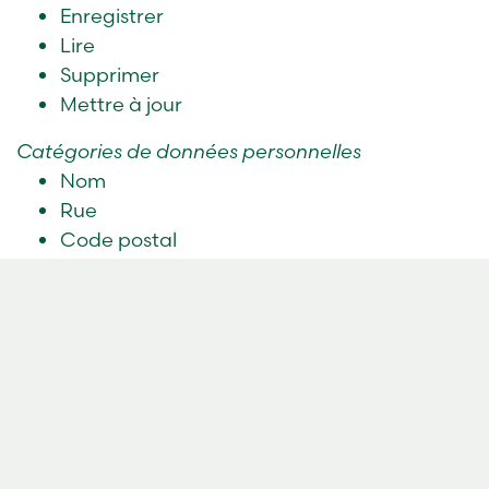
Enregistrer
Lire
Supprimer
Mettre à jour
Catégories de données personnelles
Nom
Rue
Code postal
Ville
Numéro de téléphone
E-mail
Pour calculer les économies réalisées sur votre
propriété. (S'applique au formulaire « Calcul
des économies » sur www.ctc.se)
Traitement effectué