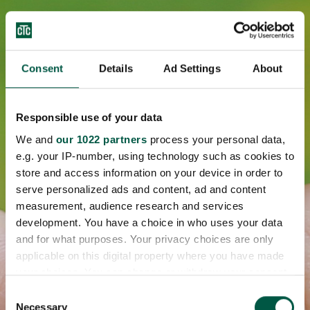
Consent
Details
Ad Settings
About
Responsible use of your data
We and
our 1022 partners
process your personal data,
e.g. your IP-number, using technology such as cookies to
store and access information on your device in order to
serve personalized ads and content, ad and content
measurement, audience research and services
development. You have a choice in who uses your data
and for what purposes. Your privacy choices are only
applicable on this digital property where you have made
your choices. You can change or withdraw your consent
any time from the Cookie Declaration or by clicking on
Consent
the Privacy trigger icon.
Necessary
Selection