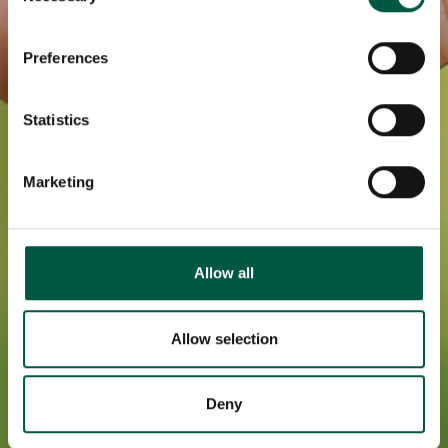
If you allow, we would also like to:
Preferences
Collect information about your geographical
location which can be accurate to within several
meters
Statistics
Identify your device by actively scanning it for
specific characteristics (fingerprinting)
Marketing
Find out more about how your personal data is processed
and set your preferences in the
details section
.
We use cookies to personalise content and ads, to
Allow all
provide social media features and to analyse our traffic.
We also share information about your use of our site with
our social media, advertising and analytics partners who
Allow selection
may combine it with other information that you’ve
provided to them or that they’ve collected from your use
Deny
of their services.