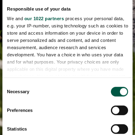
Responsible use of your data
We and
our 1022 partners
process your personal data,
e.g. your IP-number, using technology such as cookies to
store and access information on your device in order to
serve personalized ads and content, ad and content
measurement, audience research and services
development. You have a choice in who uses your data
and for what purposes. Your privacy choices are only
applicable on this digital property where you have made
your choices. You can change or withdraw your consent
any time from the Cookie Declaration or by clicking on
Consent
the Privacy trigger icon.
Necessary
Selection
If you allow, we would also like to:
Preferences
Collect information about your geographical
location which can be accurate to within several
meters
Statistics