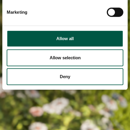
Identify your device by actively scanning it for
specific characteristics (fingerprinting)
Marketing
Find out more about how your personal data is processed
and set your preferences in the
details section
.
We use cookies to personalise content and ads, to
Allow all
provide social media features and to analyse our traffic.
We also share information about your use of our site with
our social media, advertising and analytics partners who
Allow selection
may combine it with other information that you’ve
provided to them or that they’ve collected from your use
Deny
of their services.