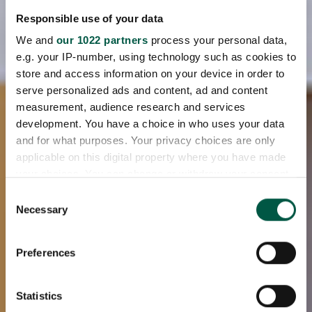
Responsible use of your data
We and
our 1022 partners
process your personal data,
e.g. your IP-number, using technology such as cookies to
store and access information on your device in order to
serve personalized ads and content, ad and content
measurement, audience research and services
development. You have a choice in who uses your data
and for what purposes. Your privacy choices are only
applicable on this digital property where you have made
your choices. You can change or withdraw your consent
any time from the Cookie Declaration or by clicking on
Consent
the Privacy trigger icon.
Necessary
Selection
If you allow, we would also like to:
Preferences
Collect information about your geographical
location which can be accurate to within several
meters
Statistics
Identify your device by actively scanning it for