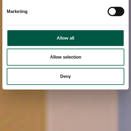
specific characteristics (fingerprinting)
Marketing
Find out more about how your personal data is processed
and set your preferences in the
details section
.
We use cookies to personalise content and ads, to
Allow all
provide social media features and to analyse our traffic.
We also share information about your use of our site with
our social media, advertising and analytics partners who
Allow selection
may combine it with other information that you’ve
provided to them or that they’ve collected from your use
Deny
of their services.